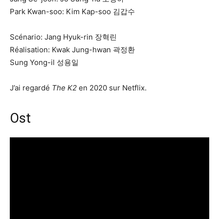
Park Kwan-soo: Kim Kap-soo 김갑수
Scénario: Jang Hyuk-rin 장혁린
Réalisation: Kwak Jung-hwan 곽정환
Sung Yong-il 성용일
J’ai regardé
The K2
en 2020 sur Netflix.
Ost