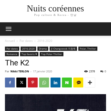
Nuits coréennes
Pop culture & Korea - 만남
Accueil
Par dates
2016-2020
Par dates
2016-2020
Drama
JI Chang-wook 지창욱
Polar, Thriller
Romance
Top favoris ♥
Top Polar Thriller
The K2
Par
Nikki TERLON
-
17 janvier 2020
2378
0