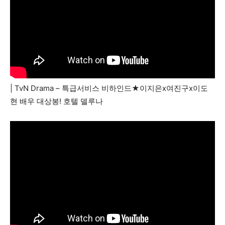
| TvN Drama – 특급서비스 비하인드★이지은x여진구x이도
현 배우 대상봉! 호텔 델루나