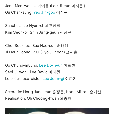
Jang Man-wol: IU 아이유 (Lee Ji-eun 이지은 )
Gu Chan-sung:
Yeo Jin-goo
여진구
Sanchez : Jo Hyun-chul 조현철
Kim Seon-bi: Shin Jung-geun 신정근
Choi Seo-hee: Bae Hae-sun 배해선
Ji Hyun-joong: P.O. (Pyo Ji-hoon) 표지훈
Go Chung-myung:
Lee Do-hyun
이도현
Seol Ji-won : Lee David 이다윗
Le prêtre exorciste :
Lee Joon-gi
이준기
Scénario: Hong Jung-eun 홍정은, Hong Mi-ran 홍미란
Réalisation: Oh Choong-hwan 오충환