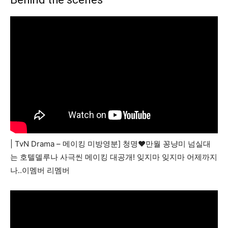
| TvN Drama – 메이킹 미방영분] 청명♥만월 꽁냥미 넘실대
는 호텔델루나 사극씬 메이킹 대공개! 잊지마 잊지마 어제까지
나..이멤버 리멤버