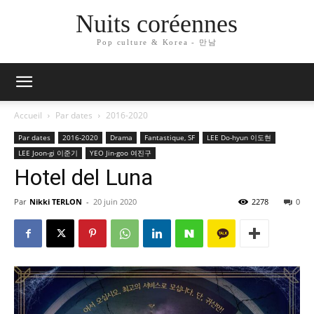
Nuits coréennes
Pop culture & Korea - 만남
Accueil
Par dates
2016-2020
Par dates
2016-2020
Drama
Fantastique, SF
LEE Do-hyun 이도현
LEE Joon-gi 이준기
YEO Jin-goo 여진구
Hotel del Luna
Par
Nikki TERLON
-
20 juin 2020
2278
0