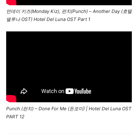
먼데이 키즈(Monday Kiz), 펀치(Punch) – Another Day (호텔
델루나 OST) Hotel Del Luna OST Part 1
Punch (펀치) – Done For Me (돈포미) | Hotel Del Luna OST
PART 12