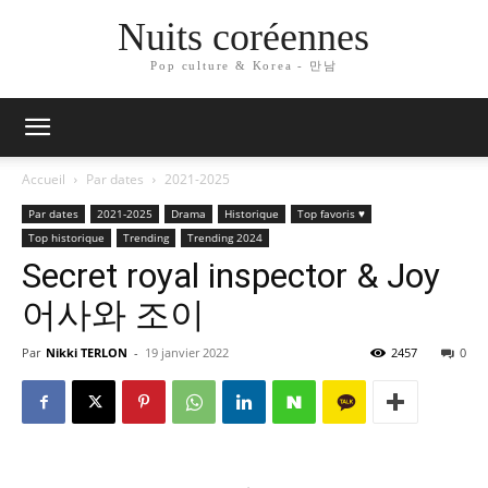
Nuits coréennes
Pop culture & Korea - 만남
Accueil
Par dates
2021-2025
Par dates
2021-2025
Drama
Historique
Top favoris ♥
Top historique
Trending
Trending 2024
Secret royal inspector & Joy
어사와 조이
Par
Nikki TERLON
-
19 janvier 2022
2457
0