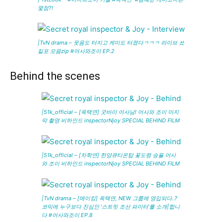
몇점?!
|TvN drama – 웃음도 터지고 케미도 터졌다ㅋㅋㅋ 라이브 쑈
킬포 모음zip #어사와조이 EP.2
Behind the scenes
|51k_official – [옥택연] 굿바이 어사님! 어사와 조이 마지
막 촬영 비하인드 inspectorNjoy SPECIAL BEHIND FILM
|51k_official – [차학연] 한양큐티온탑 꽃도령 승율 어사
와 조이 비하인드 inspectorNjoy SPECIAL BEHIND FILM
|TvN drama – [메이킹] 옥택연, NEW 그룹에 영입되다..?
코믹에 누구보다 진심인 ‘스트릿 조선 파이터’를 소개|합니
다 #어사와조이 EP.8