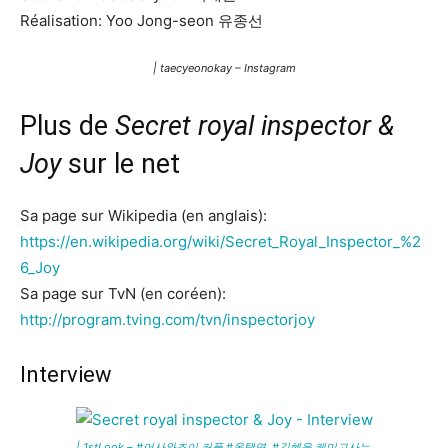
Réalisation: Yoo Jong-seon 유종선
| taecyeonokay – Instagram
Plus de
Secret royal inspector &
Joy
sur le net
Sa page sur Wikipedia (en anglais):
https://en.wikipedia.org/wiki/Secret_Royal_Inspector_%2
6_Joy
Sa page sur TvN (en coréen):
http://program.tving.com/tvn/inspectorjoy
Interview
| 1stLook – #어사와조이 커플 #옥택연 #김혜윤 케미고사는