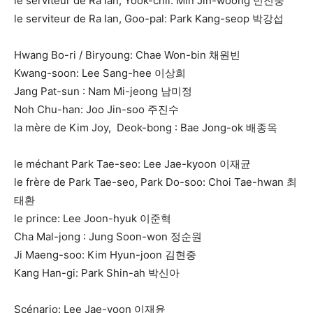
le serviteur de Ra Ian, Yook-chil: Min Jin-woong 민진웅
le serviteur de Ra Ian, Goo-pal: Park Kang-seop 박강섭
Hwang Bo-ri / Biryoung: Chae Won-bin 채원빈
Kwang-soon: Lee Sang-hee 이상희
Jang Pat-sun : Nam Mi-jeong 남미정
Noh Chu-han: Joo Jin-soo 주진수
la mère de Kim Joy, Deok-bong : Bae Jong-ok 배종옥
le méchant Park Tae-seo: Lee Jae-kyoon 이재균
le frère de Park Tae-seo, Park Do-soo: Choi Tae-hwan 최
태환
le prince: Lee Joon-hyuk 이준혁
Cha Mal-jong : Jung Soon-won 정순원
Ji Maeng-soo: Kim Hyun-joon 김현중
Kang Han-gi: Park Shin-ah 박신아
Scénario: Lee Jae-yoon 이재윤