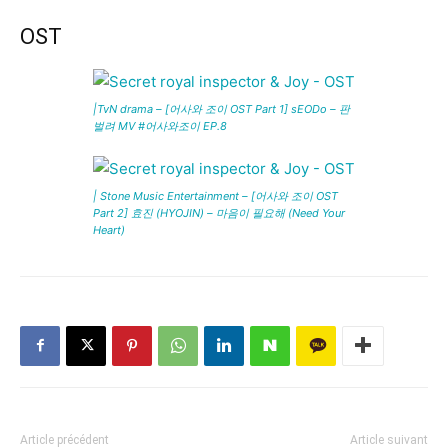
OST
|TvN drama – [어사와 조이 OST Part 1] sEODo – 판
벌려 MV #어사와조이 EP.8
| Stone Music Entertainment – [어사와 조이 OST
Part 2] 효진 (HYOJIN) – 마음이 필요해 (Need Your
Heart)
Article précédent
Article suivant